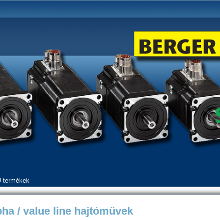
 termékek
pha / value line hajtóművek