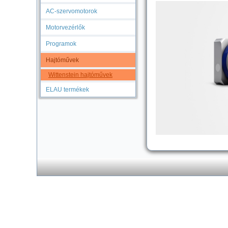
AC-szervomotorok
Motorvezérlők
Programok
Hajtóművek
Wittenstein hajtóművek
ELAU termékek