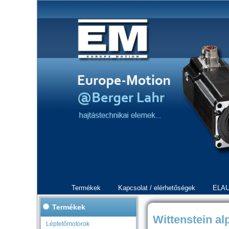
Termékek
Kapcsolat / elérhetőségek
ELAU
Termékek
Wittenstein al
Léptetőmotorok